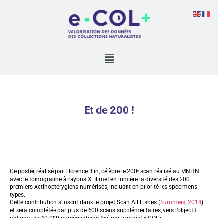
Et de 200 !
Ce poster, réalisé par Florence Blin, célèbre le 200ᵉ scan réalisé au MNHN
avec le tomographe à rayons X. Il met en lumière la diversité des 200
premiers Actinoptérygiens numérisés, incluant en priorité les spécimens
types.
Cette contribution s’inscrit dans le projet
Scan All
Fishes
(
Summers, 2018
)
et sera complétée par plus de 600 scans supplémentaires, vers l’objectif
national de
40 000 numérisations
fixé par le projet
e-C
OL
+
.